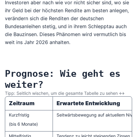
Investoren aber nach wie vor nicht sicher sind, wo sie
ihr Geld bei der höchsten Rendite am besten anlegen,
verändern sich die Renditen der deutschen
Bundesanleihen stetig, und in ihrem Schlepptau auch
die Bauzinsen. Dieses Phänomen wird vermutlich bis
weit ins Jahr 2026 anhalten.
Prognose: Wie geht es
weiter?
Tipp: Seitlich wischen, um die gesamte Tabelle zu sehen ↔︎
Zeitraum
Erwartete Entwicklung
Prognose: Wie geht es weiter?
Kurzfristig
Seitwärtsbewegung auf aktuellem Nive
(bis 6 Monate)
Mittelfristig
Tendenz zu leicht steigenden Zinsen