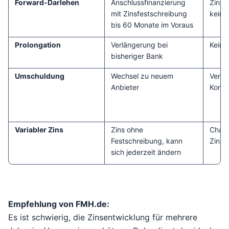
Forward-Darlehen und die Alternativen
Forward-Darlehen
Anschlussfinanzierung
Zinss
mit Zinsfestschreibung
keine
bis 60 Monate im Voraus
Prolongation
Verlängerung bei
Kein
bisheriger Bank
Umschuldung
Wechsel zu neuem
Vermu
Anbieter
Kond
Variabler Zins
Zins ohne
Chanc
Festschreibung, kann
Zins
sich jederzeit ändern
Empfehlung von FMH.de:
Es ist schwierig, die Zinsentwicklung für mehrere