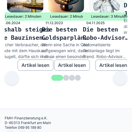
Di
Ju
Lesedauer: 2 Minuten
Lesedauer: 2 Minuten
Lesedauer: 3 Minuten
Es i
20
04.06.2024
11.12.2023
04.11.2025
die 
Weshalb steigen
Die besten
Die besten
imme
die Bauzinsen
Goldsparpläne
Robo-Advisor
Desh
ent
ancher Verbraucher, der
Wenn eine Sache in Gold
Automatisierte
trotz EZB-
2023
2025
Juge
erade mit dem Hauskauf
aufgewogen wird, dann
Geldanlage liegt im
Leitzinssenkung?
iebäugelt, dürfte sich in den
hat sie einen besonders
Trend. Robo-Advisor
ächsten Tagen verwundert
hohen Wert. Heißt es.
übernehmen die
Artikel lesen
Artikel lesen
Artikel lesen
ie Augen...
Doch lohnt sich das...
Portfolioverwaltung,
treffen datenbasierte...
FMH-Finanzberatung e.K.
D-60313 Frankfurt am Main
Telefon 069 95 189 80