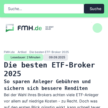
Zum Inhalt springen
Suche auf FMH.de
Suche
FMH.de
Artikel
Die besten ETF-Broker 2025
Lesedauer: 2 Minuten
09.09.2025
Die besten ETF-Broker
2025
So sparen Anleger Gebühren und
sichern sich bessere Renditen
Bei der Wahl ihres Brokers achten viele ETF-Anleger
vor allem auf niedrige Kosten - zu Recht. Doch was
auf den ersten Blick günstig wirkt, kann schnell teuer