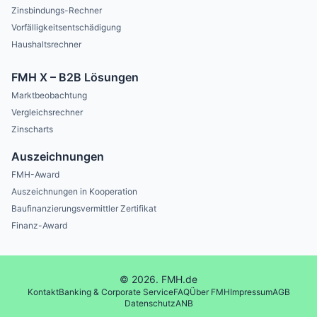
Zinsbindungs-Rechner
Vorfälligkeitsentschädigung
Haushaltsrechner
FMH X – B2B Lösungen
Marktbeobachtung
Vergleichsrechner
Zinscharts
Auszeichnungen
FMH-Award
Auszeichnungen in Kooperation
Baufinanzierungsvermittler Zertifikat
Finanz-Award
© 2026. FMH.de
Kontakt
Banking & Corporate Service
FAQ
Über FMH
Impressum
AGB
Datenschutz
ANB