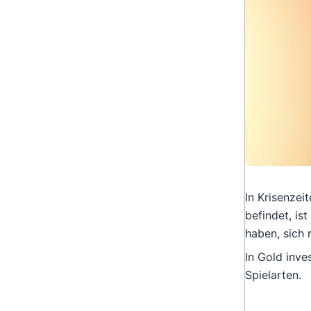
In Krisenzei
befindet, is
haben, sich
In Gold inve
Spielarten.