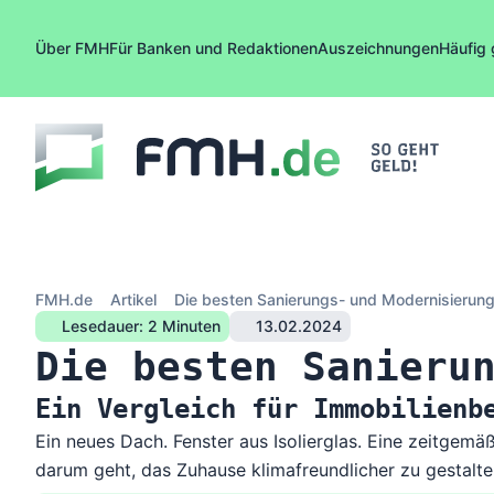
Zum Inhalt springen
Über FMH
Für Banken und Redaktionen
Auszeichnungen
Häufig 
FMH.de
Artikel
Die besten Sanierungs- und Modernisierun
Lesedauer: 2 Minuten
13.02.2024
Die besten Sanieru
Ein Vergleich für Immobilienb
Ein neues Dach. Fenster aus Isolierglas. Eine zeitgem
darum geht, das Zuhause klimafreundlicher zu gestalte