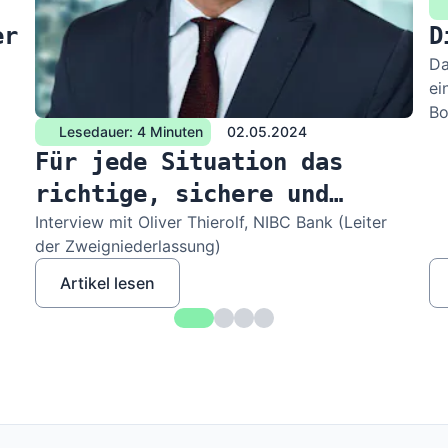
er
D
Da
ei
Bo
Lesedauer: 4 Minuten
02.05.2024
Für jede Situation das
richtige, sichere und
zuverlässige Produkt
Interview mit Oliver Thierolf, NIBC Bank (Leiter
der Zweigniederlassung)
Artikel lesen