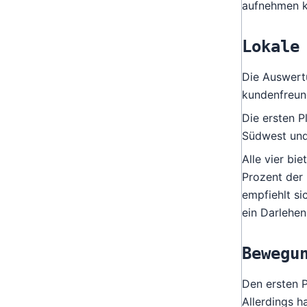
aufnehmen k
Lokale
Die Auswertu
kundenfreun
Die ersten 
Südwest und
Alle vier bi
Prozent der 
empfiehlt si
ein Darlehen
Bewegu
Den ersten P
Allerdings 