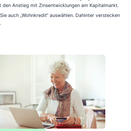
t den Anstieg mit Zinsentwicklungen am Kapitalmarkt.
Sie auch „Wohnkredit“ auswählen. Dahinter verstecken
.
Leseda
Die b
junge
Mit dem 
Studium w
unverzich