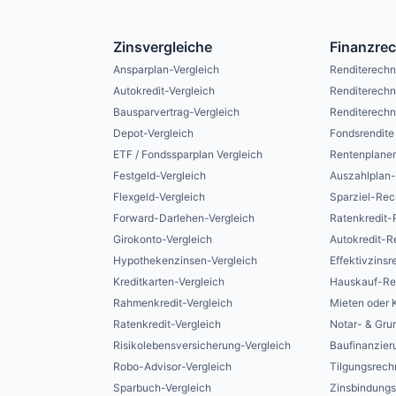
Zinsvergleiche
Finanzre
Ansparplan-Vergleich
Renditerechn
Autokredit-Vergleich
Renditerechn
Bausparvertrag-Vergleich
Renditerechn
Depot-Vergleich
Fondsrendite
ETF / Fondssparplan Vergleich
Rentenplane
Festgeld-Vergleich
Auszahlplan
Flexgeld-Vergleich
Sparziel-Rec
Forward-Darlehen-Vergleich
Ratenkredit-
Girokonto-Vergleich
Autokredit-R
Hypothekenzinsen-Vergleich
Effektivzinsr
Kreditkarten-Vergleich
Hauskauf-Re
Rahmenkredit-Vergleich
Mieten oder 
Ratenkredit-Vergleich
Notar- & Gr
Risikolebensversicherung-Vergleich
Baufinanzier
Robo-Advisor-Vergleich
Tilgungsrech
Sparbuch-Vergleich
Zinsbindung