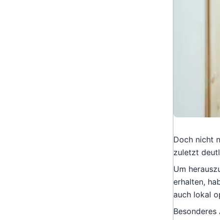
Doch nicht n
zuletzt deut
Um herauszu
erhalten, ha
auch lokal o
Besonderes 