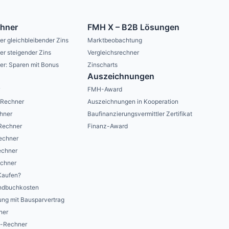
chner
FMH X – B2B Lösungen
er gleichbleibender Zins
Marktbeobachtung
er steigender Zins
Vergleichsrechner
er: Sparen mit Bonus
Zinscharts
Auszeichnungen
r
FMH-Award
-Rechner
Auszeichnungen in Kooperation
hner
Baufinanzierungsvermittler Zertifikat
Rechner
Finanz-Award
echner
echner
chner
Kaufen?
undbuchkosten
ung mit Bausparvertrag
ner
s-Rechner