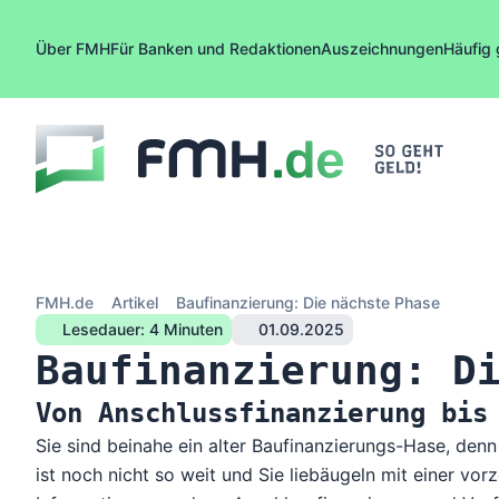
Zum Inhalt springen
Über FMH
Für Banken und Redaktionen
Auszeichnungen
Häufig 
FMH.de
Artikel
Baufinanzierung: Die nächste Phase
Lesedauer: 4 Minuten
01.09.2025
Baufinanzierung: D
Von Anschlussfinanzierung bis
Sie sind beinahe ein alter Baufinanzierungs-Hase, denn
ist noch nicht so weit und Sie liebäugeln mit einer vor