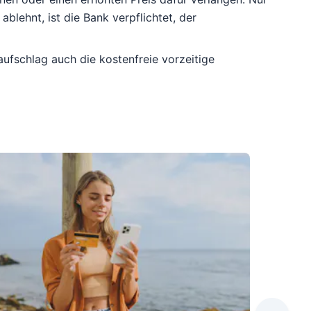
blehnt, ist die Bank verpflichtet, der
aufschlag auch die kostenfreie vorzeitige
Leseda
Die R
koste
Mehr Zin
Girokont
Debitkart