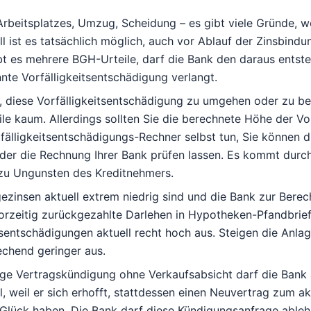
Arbeitsplatzes, Umzug, Scheidung – es gibt viele Gründe, 
ll ist es tatsächlich möglich, auch vor Ablauf der Zinsbin
bt es mehrere BGH-Urteile, darf die Bank den daraus entst
nte Vorfälligkeitsentschädigung verlangt.
 diese Vorfälligkeitsentschädigung zu umgehen oder zu bek
ile kaum. Allerdings sollten Sie die berechnete Höhe der V
fälligkeitsentschädigungs-Rechner
selbst tun, Sie können 
der die Rechnung Ihrer Bank prüfen lassen
. Es kommt durc
zu Ungunsten des Kreditnehmers.
ezinsen aktuell extrem niedrig sind und die Bank zur Bere
orzeitig zurückgezahlte Darlehen in Hypotheken-Pfandbriefe
tsentschädigungen aktuell recht hoch aus. Steigen die Anlag
echend geringer aus.
ige Vertragskündigung ohne Verkaufsabsicht darf die Bank a
l, weil er sich erhofft, stattdessen einen Neuvertrag zum a
Glück haben. Die Bank darf diese Kündigungsanfrage ablehn