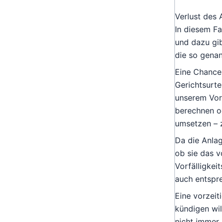
Verlust des 
In diesem Fa
und dazu gi
die so genan
Eine Chance,
Gerichtsurte
unserem
Vor
berechnen o
umsetzen – 
Da die Anlag
ob sie das v
Vorfälligkei
auch entspr
Eine vorzeit
kündigen wil
nicht immer 