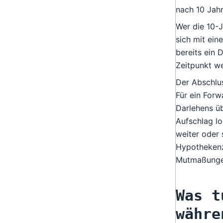
nach 10 Jahr
Wer die 10-J
sich mit ein
bereits ein 
Zeitpunkt we
Der Abschlus
Für ein Forw
Darlehens üb
Aufschlag lo
weiter oder 
Hypothekenzi
Mutmaßungen
Was t
währe