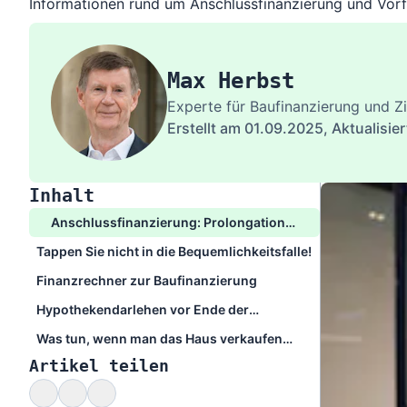
Informationen rund um Anschlussfinanzierung und Vorfä
Max Herbst
Experte für Baufinanzierung und Z
Erstellt am 01.09.2025,
Aktualisie
Inhalt
Anschlussfinanzierung: Prolongation
oder Neuvertrag?
Tappen Sie nicht in die Bequemlichkeitsfalle!
Finanzrechner zur Baufinanzierung
Hypothekendarlehen vor Ende der
Zinsfestschreibung kündigen?
Was tun, wenn man das Haus verkaufen
muss, noch während die Baufinanzierung
Artikel teilen
läuft?