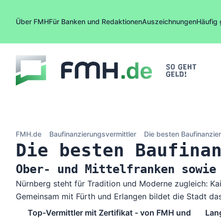
Zum Inhalt springen
Über FMH
Für Banken und Redaktionen
Auszeichnungen
Häufig 
FMH.de
Baufinanzierungsvermittler
Die besten Baufinanzie
Die besten Baufina
Ober- und Mittelfranken sowie
Nürnberg steht für Tradition und Moderne zugleich: Kai
Gemeinsam mit Fürth und Erlangen bildet die Stadt das
Top-Vermittler mit Zertifikat - von FMH und
Lan