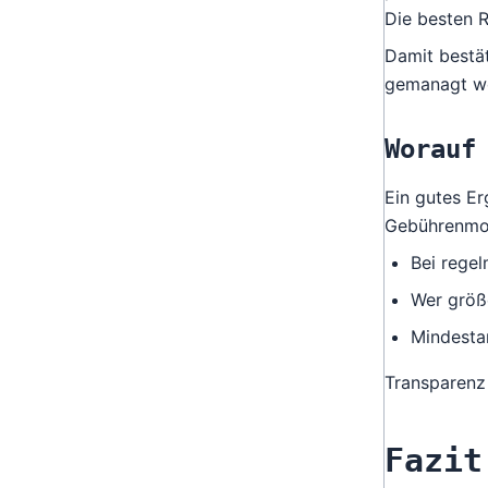
Die besten R
Damit bestät
gemanagt wer
Worauf
Ein gutes Er
Gebührenmod
Bei regel
Wer größe
Mindesta
Transparenz 
Fazit