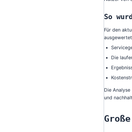
So wur
Für den akt
ausgewertet
Serviceg
Die lauf
Ergebnis
Kostenst
Die
Analyse
und nachhalt
Große