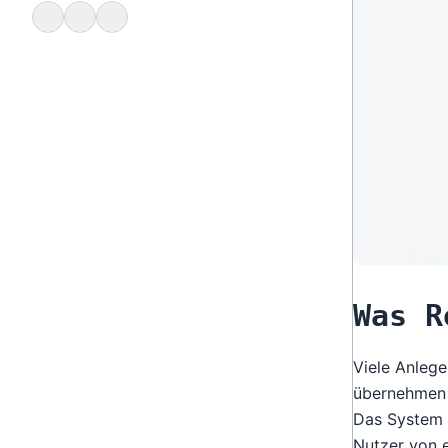
Was R
Viele Anleg
übernehmen d
Das System b
Nutzer von e