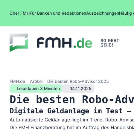
Zum Inhalt springen
Über FMH
Für Banken und Redaktionen
Auszeichnungen
Häufig 
FMH.de
Artikel
Die besten Robo-Advisor 2025
Lesedauer: 3 Minuten
04.11.2025
Die besten Robo-Ad
Digitale Geldanlage im Test –
Automatisierte Geldanlage liegt im Trend. Robo-Advis
Die FMH Finanzberatung hat im Auftrag des Handelsbla